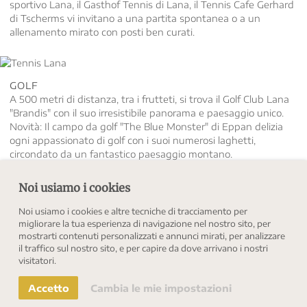
sportivo Lana, il Gasthof Tennis di Lana, il Tennis Cafe Gerhard
di Tscherms vi invitano a una partita spontanea o a un
allenamento mirato con posti ben curati.
GOLF
A 500 metri di distanza, tra i frutteti, si trova il Golf Club Lana
"Brandis" con il suo irresistibile panorama e paesaggio unico.
Novità: Il campo da golf "The Blue Monster" di Eppan delizia
ogni appassionato di golf con i suoi numerosi laghetti,
circondato da un fantastico paesaggio montano.
Noi usiamo i cookies
PERCORSO CORDA
Noi usiamo i cookies e altre tecniche di tracciamento per
In questo tipo di percorso ad ostacoli, gli elementi sono
migliorare la tua esperienza di navigazione nel nostro sito, per
ancorati fino a 20 metri di altezza tra gli alberi. Funi d' acciaio,
mostrarti contenuti personalizzati e annunci mirati, per analizzare
ponti sospesi, tubi di legno, piattaforme e altre stazioni
il traffico sul nostro sito, e per capire da dove arrivano i nostri
visitatori.
appartengono al corso, che sono disponibili in diversi livelli di
indietro
difficoltà. Questo corso ad alta fune si trova a
Caldaro
.
OBERMAYR APARTMENTS
FEYERLIN APARTMENTS
Accetto
Cambia le mie impostazioni
PRENOTAZIONE DIRETTA